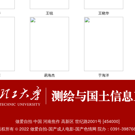
涛
王锐
王晓华
库
易海杰
于海洋
做爱自拍 中国 河南焦作 高新区 世纪路2001号 [454000]
权所有 © 2022 做爱自拍-国产成人电影-国产色情网 院办：0391-39876