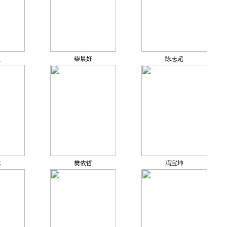
义
柴晨好
陈志超
冰
樊依哲
冯宝坤