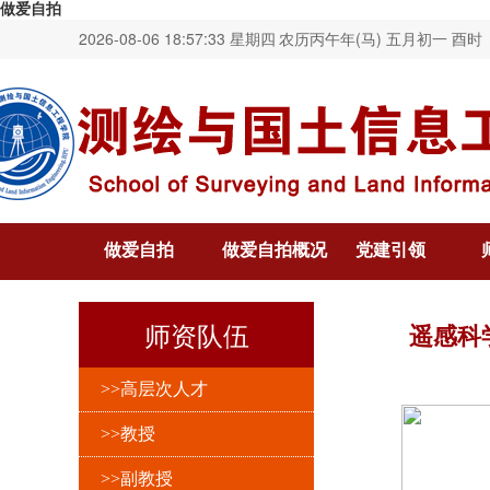
做爱自拍
2026-08-06 18:57:34 星期四
农历丙午年(马) 五月初一 酉时
做爱自拍
做爱自拍概况
党建引领
师资队伍
遥感科
>>高层次人才
>>教授
>>副教授