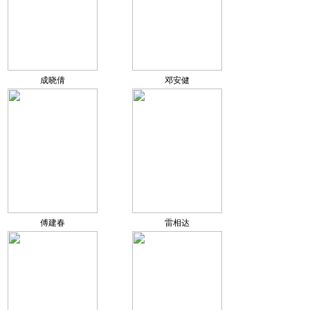
成晓倩
邓安健
傅建春
雷相达