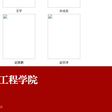
王宇
许佳宾
赵翼鹏
赵宗泽
61