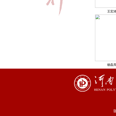
王宏
杨磊
版