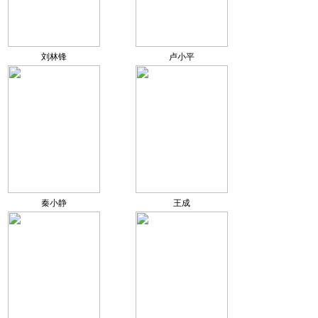
刘林锋
卢小平
秦小静
王成