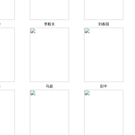
华
李毅夫
刘春国
峰
马超
彭中