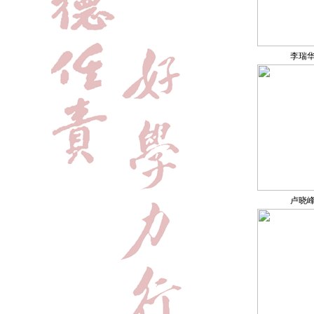
李瑞
卢晓