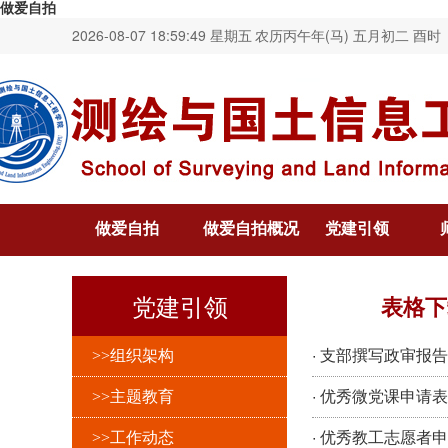
做爱自拍
2026-08-07 18:59:49 星期五
农历丙午年(马) 五月初二 酉时
做爱自拍
做爱自拍概况
党建引领
党建引领
表格下
·
>>组织架构
支部撰写政审报告参
·
>>主题教育
优秀微党课申请表
·
>>工作动态
优秀教工志愿者申