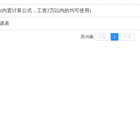
版(内置计算公式，工资2万以内的均可使用)
申请表
上页
1
下页
共16条