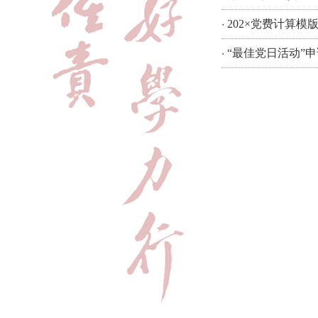
·
202×党费计算模
·
“最佳党日活动”