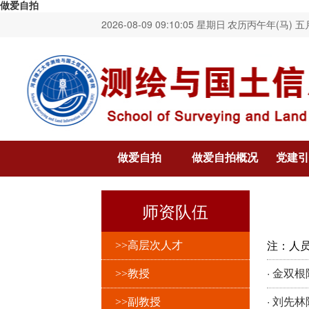
做爱自拍
2026-08-09 09:10:06 星期日
农历丙午年(马) 五
做爱自拍
做爱自拍概况
党建引
师资队伍
注：人
>>高层次人才
·
>>教授
金双根
·
>>副教授
刘先林